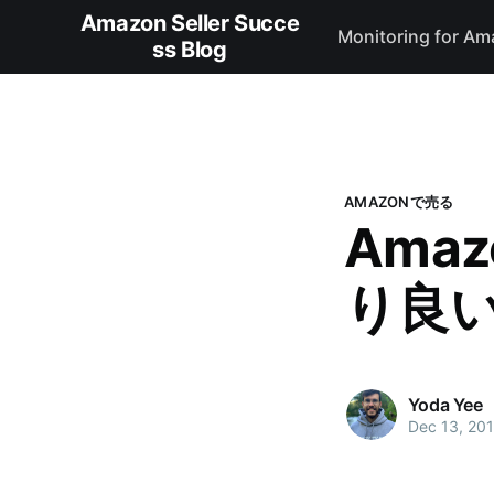
Amazon Seller Succe
Monitoring for Am
ss Blog
AMAZONで売る
Ama
り良
Yoda Yee
Dec 13, 20