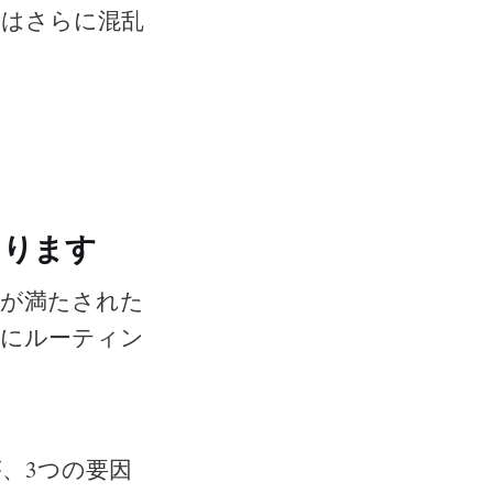
れはさらに混乱
あります
準が満たされた
的にルーティン
、3つの要因