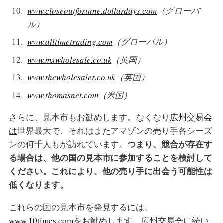
www.closeoutfortune.dollardays.com
（グローバ
ル）
www.alltimetrading.com
（グローバル）
www.mxwholesale.co.uk
（英国）
www.thewholesaler.co.uk
（英国）
www.thomasnet.com
（米国）
さらに、見本市もお勧めします。なくなり
広州交易会
は
世界最大で、それはまたアマゾンの売り手各シーズ
つまり、競合が存在す
ンの何千人もが訪れています。
る場合は、他の国の見本市に参加することを検討して
ください。これにより、他の売り手に出会う可能性は
低くなります。
これらの国の見本市を発見するには、
www.10times.com
をお勧めします。広州交易会に続い