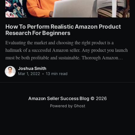
How To Perform Realistic Amazon Product
Research For Beginners
Evaluating the market and choosing the right product is a
hallmark of a successful Amazon seller. Any product you launch
must be both profitable and sustainable. Thorough Amazon
product research is therefore vital before going 'all in' on a
Joshua Smith
product or an entire brand launch. For many beginners, this
Mar 1, 2022
•
13 min read
process
Amazon Seller Success Blog
© 2026
Powered by Ghost