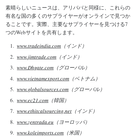
素晴らしいニュースは、アリババと同様に、これらの
有名な国の多くのサプライヤーがオンラインで見つか
ることです。実際、主要なサプライヤーを見つける7
つのWebサイトを共有します。
www.tradeindia.com
（インド）
www.jimtrade.com
（インド）
www.Dhgate.com
（グローバル）
www.vietnamexport.com
（ベトナム）
www.globalsources.com
（グローバル）
www.ec21.com
（韓国）
www.ethitcalsourcing.net
（インド）
www.zentrada.eu
（ヨーロッパ）
www.koleimports.com
（米国）