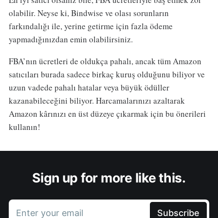
olabilir. Neyse ki, Bindwise ve olası sorunların
farkındalığı ile, yerine getirme için fazla ödeme
yapmadığınızdan emin olabilirsiniz.
FBA’nın ücretleri de oldukça pahalı, ancak tüm Amazon
satıcıları burada sadece birkaç kuruş olduğunu biliyor ve
uzun vadede pahalı hatalar veya büyük ödüller
kazanabileceğini biliyor. Harcamalarınızı azaltarak
Amazon kârınızı en üst düzeye çıkarmak için bu önerileri
kullanın!
Sign up for more like this.
Enter your email
Subscribe