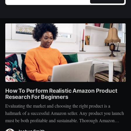
How To Perform Realistic Amazon Product
Research For Beginners
Evaluating the market and choosing the right product is a
hallmark of a successful Amazon seller. Any product you launch
must be both profitable and sustainable. Thorough Amazon
product research is therefore vital before going 'all in' on a