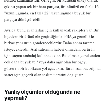
hesaba katmamasıdır. Örneğin, bir kutudan dikey olarak
çıkıntı yapan tek bir bant parçası, ürününüzü en fazla 16
”uzunluğunda, en fazla 22” uzunluğunda büyük bir
parçaya dönüştürebilir.
Ayrıca, bunu avantajları için kullanacak rakipler var. Bir
hijacker bir ürünü ele geçirdiğinde, FBA'ya genellikle
birkaç yeni ürün göndereceklerdir. Daha sonra tarama
isteyeceklerdir. Asıl satıcının haberi olmadan, bu ürün
için saçma ambalaj kullanacaklar. Bu, olması gerekenden
çok daha büyük ve / veya daha ağır olan bir öğeyi
gösteren bir kübikcan yol açacaktır. Taranırsa, bu, orijinal
satıcı için geçerli olan teslim ücretini değiştirir.
Yanlış ölçümler olduğunda ne
yapmalı?