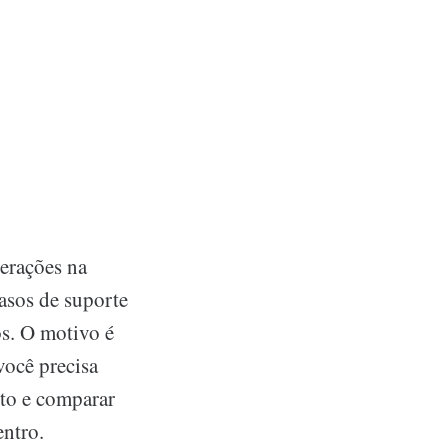
erações na
asos de suporte
os. O motivo é
você precisa
to e comparar
entro.