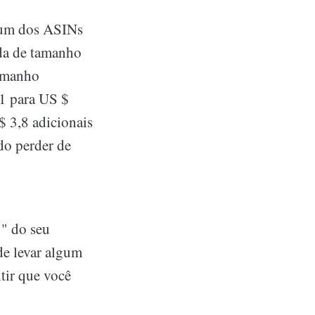
 um dos ASINs
a de tamanho
amanho
11 para US $
$ 3,8 adicionais
do perder de
" do seu
de levar algum
tir que você