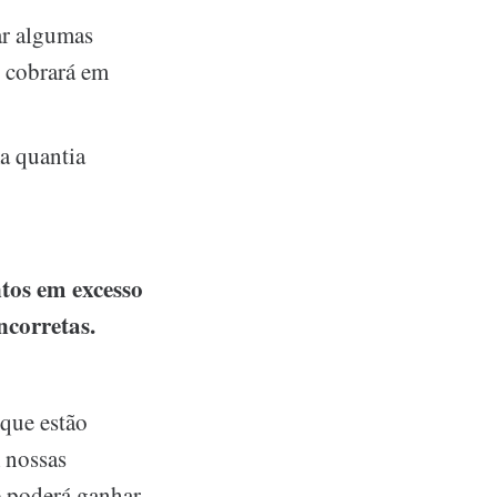
ar algumas
n cobrará em
a quantia
tos em excesso
corretas.
 que estão
 nossas
 poderá ganhar